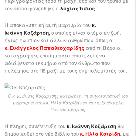
περιγράφοντας τόσο τη μάχη, όσο και τον τρόπο με
τον οποίο φονεύθηκε ο
λοχίας Ίτσιος
.
Η αποκαλυπτική αυτή μαρτυρία του
κ.
Ιωάννη Κοζάρτση,
ο οποίος είναι ακόμα εν ζωή,
έγινε ενώπιον και άλλων ανθρώπων, όπως ο
κ. Ευάγγελος Παπαθεοχαρίδης
από τη Βέροια,
καταγράφηκε επίσημα και αποτελεί ένα
αδιάψευστο τεκμήριο από τον άνθρωπο που
πολέμησε στο Π8 μαζί με τους συμπολεμιστές του.
Ο κ. Ιωάννης Κοζάρτσης καταθέτει τη συγκλονιστική του
μαρτυρία στον κ. Ηλία Κοτρίδη και τον κ. Ευάγγελο
Παπαθεοχαρίδη
Η πλήρης συνέντευξη του
κ. Ιωάννη Κοζάρτση
θα
δημοσιευθεί στο νέο βιβλίο του
κ. Ηλία Κοτρίδη
,
με