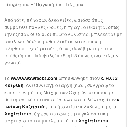
Ιστορία του Β’ Παγκοσμίου Πολέμου.
Από τότε, πέρασαν δεκαετίες, ωστόσο όπως
συμβαίνει πολλές φορές, η πραγματικότητα, όπως
την έζησαν οι ίδιοι οι πρωταγωνιστές, μπλέκεται με
μπόλικες δόσεις μυθοπλασίας και κάπου η
αλήθεια… ξεστρατίζει, όπως συνέβη και με την
υπόθεση του Πολυβολείου 8, η Π8 όπως είναι πλέον
γνωστό.
Το
www.ww2wrecks.com
απευθύνθηκε στον
κ. Ηλία
Κοτρίδη
, Αντισυνταγματάρχη (ε.α.), συγγραφέα
και ερευνητή της Μάχης των Οχυρών, ο οποίος με
συστηματική επιτόπια έρευνα και μιλώντας στον
κ.
Ιωάννη Κοζάρτση,
που ήταν στο πολυβολείο με το
λοχία Ίτσιο
, έφερε στο φως τη συγκλονιστική
μαρτυρία του συμπολεμιστή του
λοχία Ίτσιου
,