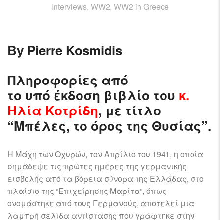
AIRCRAFT,
Interviews, WW2, WW2 in Greece
SUBMARINES
AND
VEHICLES,
By Pierre Kosmidis
BATTLEFIELD
ARCHAEOLOGY,
INTERVIEWS
Πληροφορίες από
AND
το υπό έκδοση βιβλίο του
κ.
FIRST-
Ηλία Κοτρίδη
, με τίτλο
HAND
ACCOUNTS
“Μπέλες, το όρος της Θυσίας”.
–
ENJOY!
Η Μάχη των Οχυρών, τον Απρίλιο του 1941, η οποία
σημάδεψε τις πρώτες ημέρες της γερμανικής
εισβολής από τα βόρεια σύνορα της Ελλάδας, στο
πλαίσιο της “Επιχείρησης Μαρίτα”, όπως
ονομάστηκε από τους Γερμανούς, αποτελεί μια
λαμπρή σελίδα αντίστασης που γράφτηκε στην