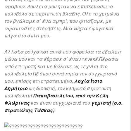
αραβίδα. Δουλειά μου ήταν να επισκευάσω το
πολυβόλο σε περίπτωση βλάβης. Όλο το χειμώνα
τον βγάλαμε σ΄ ένα αμπρί, που φτιάξαμε, με
αφάνταστες στερήσεις. Μια νύχτα έφυγα και
πήγα στο σπίτι μου.
Άλλαξα ρούχα και αυτά που φορούσα τα έβαλε η
μάνα μου και τα έβρασε σ΄ έναν τενεκέ.Πέρασα
από επιτροπή και με βάλανε ως τεχνίτη στο
πολυβολείο Π8 όπου συνάντησα τον συγχωριανό
μου, επίσης επιστρατευμένο,
λοχία Ίτσιο
Δημήτριο
ως διοικητή, τον κληρωτό στρατιώτη
πολυβολητή
Παπαβασιλείου, από την Κέλη
Φλώρινας
και έναν συγχωριανό του
γεμιστή (σ.σ.
στρατιώτης Τάσκας)
.