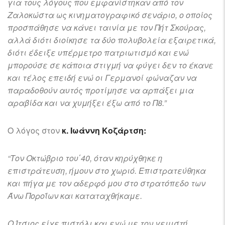
για τους λόγους που εμφανίστηκαν από τον
Ζαλοκώστα ως κινηματογραφικό σενάριο, ο οποίος
προσπάθησε να κάνει ταινία με τον Πήτ Σκούρας,
αλλά διότι διοίκησε τα δύο πολυβολεία εξαιρετικά,
διότι έδειξε υπέρμετρο πατριωτισμό και ενώ
μπορούσε σε κάποια στιγμή να φύγει δεν το έκανε
και τέλος επειδή ενώ οι Γερμανοί φώναζαν να
παραδοθούν αυτός προτίμησε να αρπάξει μια
αραβίδα και να χυμήξει έξω από το Π8.”
Ο λόγος στον
κ. Ιωάννη Κοζάρτση:
“Τον Οκτώβριο του΄40, όταν κηρύχθηκε η
επιστράτευση, ήμουν στο χωριό. Επιστρατεύθηκα
και πήγα με τον αδερφό μου στο στρατόπεδο των
Άνω Ποροΐων και καταταχθήκαμε.
Ο Ίτσιος είχε πιστόλι και εγώ με τον γεμιστή