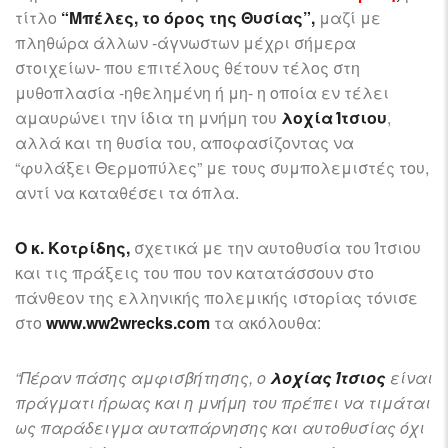
τίτλο
“Μπέλες, το όρος της Θυσίας”,
μαζί με
πληθώρα άλλων -άγνωστων μέχρι σήμερα
στοιχείων- που επιτέλους θέτουν τέλος στη
μυθοπλασία -ηθελημένη ή μη- η οποία εν τέλει
αμαυρώνει την ίδια τη μνήμη του
λοχία Ίτσιου
,
αλλά και τη θυσία του, αποφασίζοντας να
“φυλάξει Θερμοπύλες” με τους συμπολεμιστές του,
αντί να καταθέσει τα όπλα.
Ο κ. Κοτρίδης,
σχετικά με την αυτοθυσία του Ίτσιου
και τις πράξεις του που τον κατατάσσουν στο
πάνθεον της ελληνικής πολεμικής ιστορίας τόνισε
στο
www.ww2wrecks.com
τα ακόλουθα:
“Πέραν πάσης αμφισβήτησης, ο
λοχίας Ίτσιος
είναι
πράγματι ήρωας και η μνήμη του πρέπει να τιμάται
ως παράδειγμα αυταπάρνησης και αυτοθυσίας όχι