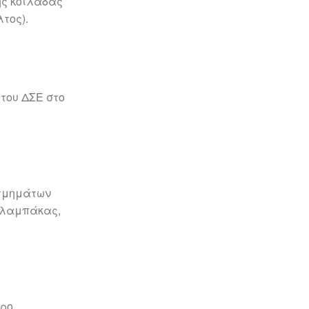
ης κοιλάδας
τος).
του ΔΣΕ στο
 τμημάτων
αλαμπάκας,
ρο.