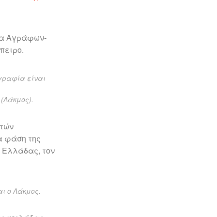
τα Αγράφων-
πειρο.
ογραφία είναι
 (Λάκμος).
ρτών
α φάση της
ς Ελλάδας, τον
ι ο Λάκμος.