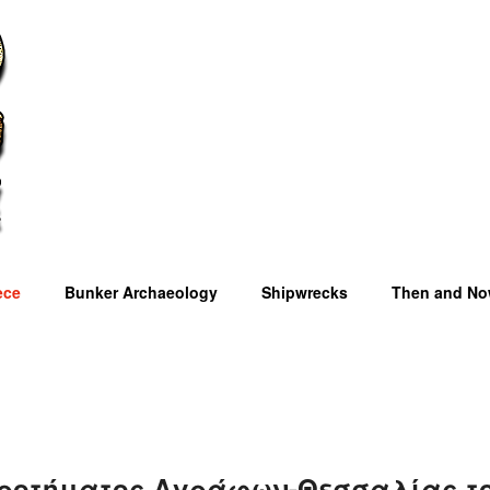
ece
Bunker Archaeology
Shipwrecks
Then and N
OM
κροτήματος Αγράφων-Θεσσαλίας το