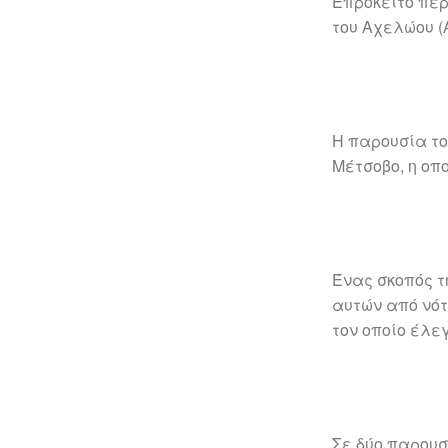
Επρόκειτο περ
του Αχελώου (
Η παρουσία το
Μέτσοβο, η οπο
Ένας σκοπός τ
αυτών από νότ
τον οποίο έλεγ
Σε δύο παρουσ