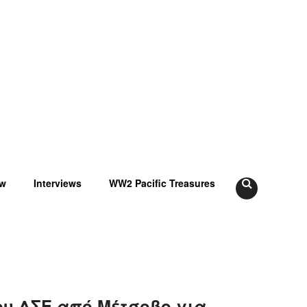
ow
Interviews
WW2 Pacific Treasures
υ ΔΣΕ από Μέτσοβο για