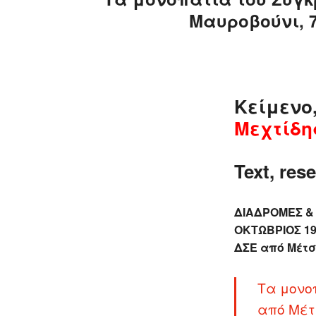
AIRCRAFT,
Μαυροβούνι, 7
SUBMARINES
AND
VEHICLES,
BATTLEFIELD
ARCHAEOLOGY,
Κείμενο
INTERVIEWS
AND
Μεχτίδη
FIRST-
HAND
Text, res
ACCOUNTS
–
ENJOY!
ΔΙΑΔΡΟΜΕΣ &
ΟΚΤΩΒΡΙΟΣ 19
ΔΣΕ από Μέτσο
Τα μονο
από Μέτσ