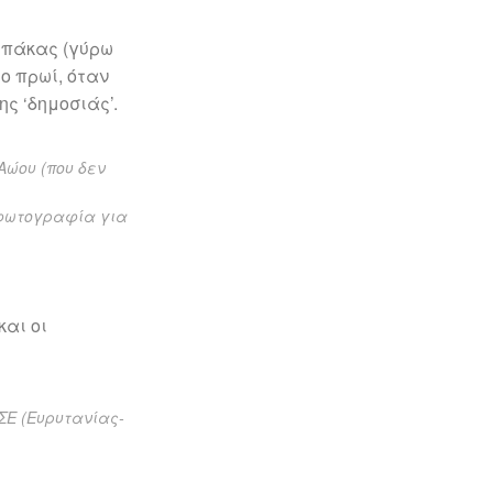
μπάκας (γύρω
ο πρωί, όταν
ς ‘δημοσιάς’.
Αώου (που δεν
 φωτογραφία για
και οι
ΣΕ (Ευρυτανίας-