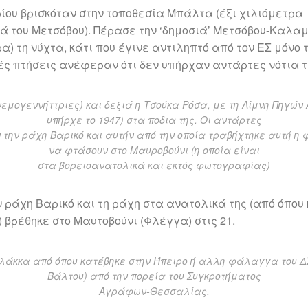
ρίου βρισκόταν στην τοποθεσία Μπάλτα (έξι χιλιόμετρα
ά του Μετσόβου). Πέρασε την ‘δημοσιά’ Μετσόβου-Καλα
α) τη νύχτα, κάτι που έγινε αντιληπτό από τον ΕΣ μόνο τ
ς πτήσεις ανέφεραν ότι δεν υπήρχαν αντάρτες νότια τη
νεμογεννήττριες) και δεξιά η Τσούκα Ρόσα, με τη Λίμνη Πηγών 
υπήρχε το 1947) στα ποδια της. Οι αντάρτες
 την ράχη Βαρικό και αυτήν από την οποία τραβήχτηκε αυτή η
να φτάσουν στο Μαυροβούνι (η οποία είναι
στα βορειοανατολικά και εκτός φωτογραφίας)
 ράχη Βαρικό και τη ράχη στα ανατολικά της (από όπου 
βρέθηκε στο Μαυτοβούνι (Φλέγγα) στις 21.
 λάκκα από όπου κατέβηκε στην Ήπειρο ή αλλη φάλαγγα του Δ
Βάλτου) από την πορεία του Συγκροτήματος
Αγράφων-Θεσσαλίας.