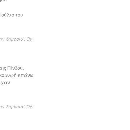
Ιούλιο του
 ‘δημοσιά’. Όχι
ης Πίνδου,
(κορυφή επάνω
είχαν
 ‘δημοσιά’. Όχι