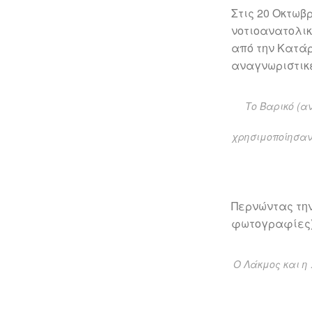
Στις 20 Οκτωβ
νοτιοανατολικ
από την Κατάρ
αναγνωριστικέ
Το Βαρικό (α
χρησιμοποίησαν
Περνώντας την
φωτογραφίες) 
Ο Λάκμος και η