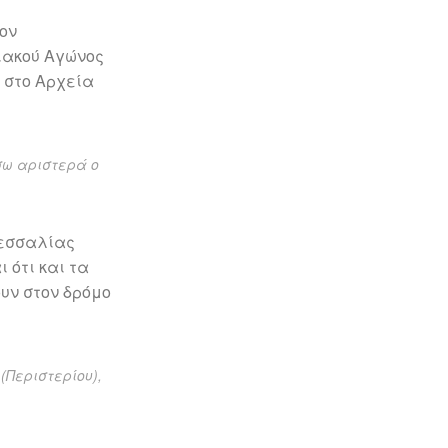
τον
ιακού Αγώνος
 στο Αρχεία
σω αριστερά ο
Θεσσαλίας
 ότι και τα
υν στον δρόμο
(Περιστερίου),