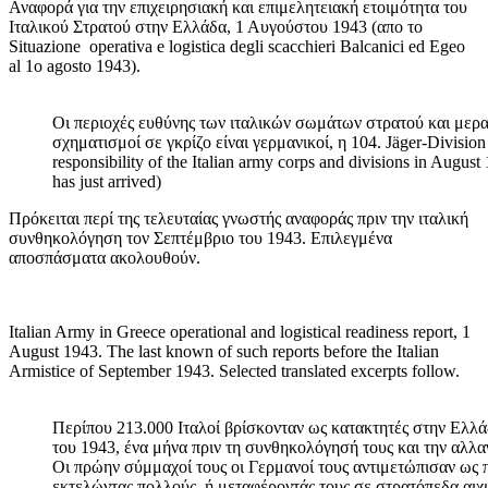
Αναφορά για την επιχειρησιακή και επιμελητειακή ετοιμότητα του
Ιταλικού Στρατού στην Ελλάδα, 1 Αυγούστου 1943 (απο το
Situazione operativa e logistica degli scacchieri Balcanici ed Egeo
al 1o agosto 1943).
Οι περιοχές ευθύνης των ιταλικών σωμάτων στρατού και μερ
σχηματισμοί σε γκρίζο είναι γερμανικοί, η 104. Jäger-Division
responsibility of the Italian army corps and divisions in Augus
has just arrived)
Πρόκειται περί της τελευταίας γνωστής αναφοράς πριν την ιταλική
συνθηκολόγηση τον Σεπτέμβριο του 1943. Επιλεγμένα
αποσπάσματα ακολουθούν.
Italian Army in Greece operational and logistical readiness report, 1
August 1943. The last known of such reports before the Italian
Armistice of September 1943. Selected translated excerpts follow.
Περίπου 213.000 Ιταλοί βρίσκονταν ως κατακτητές στην Ελλ
του 1943, ένα μήνα πριν τη συνθηκολόγησή τους και την αλλ
Οι πρώην σύμμαχοί τους οι Γερμανοί τους αντιμετώπισαν ως 
εκτελώντας πολλούς, ή μεταφέροντάς τους σε στρατόπεδα αι