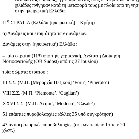
χιλιάδες πνίγηκαν κατά τη μεταφορά τους με πλοία από τη νη
στην ηπειρωτική Ελλάδα.
η
11
ΣΤΡΑΤΙΑ (Ελλάδα [ηπειρωτική] – Κρήτη)
α) Δυνάμεις και ετοιμότητα των δυνάμεων.
Δυνάμεις στην (ηπειρωτική) Ελλάδα :
η
– μία στρατιά (11
) υπό την, γερμανική, Ανώτατη Διοίκηση
Νοτιοανατολής (OB Sūdost) από τις 27 Ιουλίου)
τρία σώματα στρατού :
ΙΙΙ Σ.Σ. (Μ.Π. [Μεραρχία Πεζικού] ‘Forli’, ‘Pinerolo’)
VIII Σ.Σ. (Μ.Π. ‘Piemonte’, ‘Cagliari’)
XXVI Σ.Σ. (Μ.Π. Acqui’, ‘Modena’, ‘Casale’)
51 επάκτιες πυροβολαρχίες (άλλες 35 υπό συγκρότηση)
43 αντιαεροπορικές πυροβολαρχίες (εκ των οποίων 15 των 20
χλστ.)