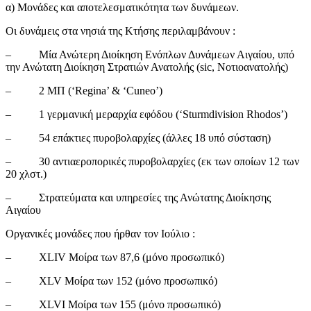
α) Μονάδες και αποτελεσματικότητα των δυνάμεων.
Οι δυνάμεις στα νησιά της Κτήσης περιλαμβάνουν :
– Μία Ανώτερη Διοίκηση Ενόπλων Δυνάμεων Αιγαίου, υπό
την Ανώτατη Διοίκηση Στρατιών Ανατολής (sic, Νοτιοανατολής)
– 2 ΜΠ (‘Regina’ & ‘Cuneo’)
– 1 γερμανική μεραρχία εφόδου (‘Sturmdivision Rhodos’)
– 54 επάκτιες πυροβολαρχίες (άλλες 18 υπό σύσταση)
– 30 αντιαεροπορικές πυροβολαρχίες (εκ των οποίων 12 των
20 χλστ.)
– Στρατεύματα και υπηρεσίες της Ανώτατης Διοίκησης
Αιγαίου
Οργανικές μονάδες που ήρθαν τον Ιούλιο :
– XLIV Μοίρα των 87,6 (μόνο προσωπικό)
– XLV Μοίρα των 152 (μόνο προσωπικό)
– XLVI Μοίρα των 155 (μόνο προσωπικό)