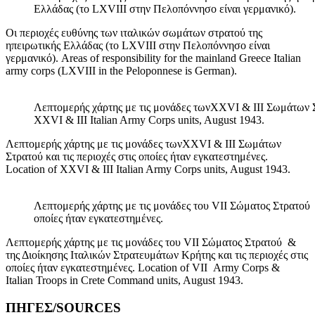
Ελλάδας (το LXVIII στην Πελοπόννησο είναι γερμανικό).
Οι περιοχές ευθύνης των ιταλικών σωμάτων στρατού της
ηπειρωτικής Ελλάδας (το LXVIII στην Πελοπόννησο είναι
γερμανικό). Areas of responsibility for the mainland Greece Italian
army corps (LXVIII in the Peloponnese is German).
Λεπτομερής χάρτης με τις μονάδες τωνXXVI & III Σωμάτων Στρ
XXVI & III Italian Army Corps units, August 1943.
Λεπτομερής χάρτης με τις μονάδες τωνXXVI & III Σωμάτων
Στρατού και τις περιοχές στις οποίες ήταν εγκατεστημένες.
Location of XXVI & III Italian Army Corps units, August 1943.
Λεπτομερής χάρτης με τις μονάδες του VII Σώματος Στρατού &
οποίες ήταν εγκατεστημένες.
Λεπτομερής χάρτης με τις μονάδες του VII Σώματος Στρατού &
της Διοίκησης Ιταλικών Στρατευμάτων Κρήτης και τις περιοχές στις
οποίες ήταν εγκατεστημένες. Location of VII Army Corps &
Italian Troops in Crete Command units, August 1943.
ΠΗΓΕΣ/SOURCES