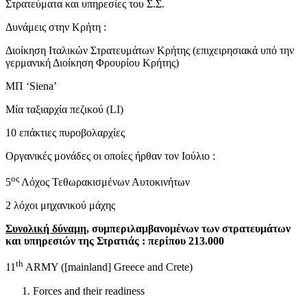
Στρατεύματα και υπηρεσίες του Σ.Σ.
Δυνάμεις στην Κρήτη :
Διοίκηση Ιταλικών Στρατευμάτων Κρήτης (επιχειρησιακά υπό την
γερμανική Διοίκηση Φρουρίου Κρήτης)
ΜΠ ‘Siena’
Μία ταξιαρχία πεζικού (LI)
10 επάκτιες πυροβολαρχίες
Οργανικές μονάδες οι οποίες ήρθαν τον Ιούλιο :
ος
5
Λόχος Τεθωρακισμένων Αυτοκινήτων
2 λόχοι μηχανικού μάχης
Συνολική δύναμη
, συμπεριλαμβανομένων των στρατευμάτων
και υπηρεσιών της Στρατιάς : περίπου 213.000
th
11
ARMY ([mainland] Greece and Crete)
Forces and their readiness