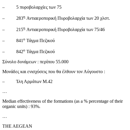
– 5 πυροβολαρχίες των 75
η
– 283
Αντιαεροπορική Πυροβολαρχία των 20 χλστ.
η
– 215
Αντιαεροπορική Πυροβολαρχία των 75/46
ο
– 841
Τάγμα Πεζικού
ο
– 842
Τάγμα Πεζικού
Σύνολο δυνάμεων : περίπου 55.000
Μονάδες και ενισχύσεις που θα έλθουν τον Αύγουστο :
– Ίλη Αρμάτων Μ.42
…
Median effectiveness of the formations (as a % percentage of their
organic units) : 93%.
…
THE AEGEAN