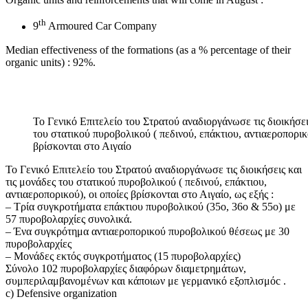
th
9
Armoured Car Company
Median effectiveness of the formations (as a % percentage of their
organic units) : 92%.
Το Γενικό Επιτελείο του Στρατού αναδιοργάνωσε τις διοικήσει
του στατικού πυροβολικού ( πεδινού, επάκτιου, αντιαεροπορικο
βρίσκονται στο Αιγαίο
Το Γενικό Επιτελείο του Στρατού αναδιοργάνωσε τις διοικήσεις και
τις μονάδες του στατικού πυροβολικού ( πεδινού, επάκτιου,
αντιαεροπορικού), οι οποίες βρίσκονται στο Αιγαίο, ως εξής :
– Τρία συγκροτήματα επάκτιου πυροβολικού (35ο, 36ο & 55ο) με
57 πυροβολαρχίες συνολικά.
– Ένα συγκρότημα αντιαεροπορικού πυροβολικού θέσεως με 30
πυροβολαρχίες
– Μονάδες εκτός συγκροτήματος (15 πυροβολαρχίες)
Σύνολο 102 πυροβολαρχίες διαφόρων διαμετρημάτων,
συμπεριλαμβανομένων και κάποιων με γερμανικό εξοπλισμόc .
c) Defensive organization
…