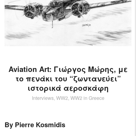
AIRCRAFT,
SUBMARINES
AND
VEHICLES,
BATTLEFIELD
ARCHAEOLOGY,
INTERVIEWS
AND
FIRST-
HAND
Aviation Art: Γιώργος Μώρης, με
ACCOUNTS
το πενάκι του “ζωντανεύει”
–
ιστορικά αεροσκάφη
ENJOY!
Interviews, WW2, WW2 in Greece
By Pierre Kosmidis