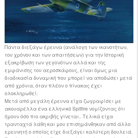
Πάντα διεξάγω έρευνα (ανάλογη των ικανοτήτων,
του χρόνου και των απαιτήσεων) για την Ιστορική
εξακρίβωση των γεγονότων αλλά και της
εμφάνισης του αεροσκάφους, είναι όμως μια
διαδικασία δυναμική που μπορεί να αποδώσει μετά
από χρόνια, όταν πλέον ο πίνακας έχει
ολοκληρωθεί.
Μετά από μεγάλη έρευνα είχα ζωγραφίσει με
ακουαρέλλα ένα ελληνικό Spitfire νομίζοντας ότι
ήμουν όσο πιο ακριβής γίνεται.. Τελικά είχα
τρανταχτά λάθη και μου επισημάνθηκαν από άλλο
ερευνητή ο οποίος είχε διεξάγει καλύτερη δουλειά.