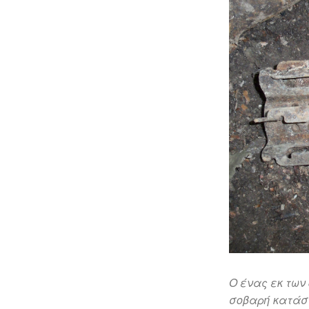
Ο ένας εκ τω
σοβαρή κατάσ