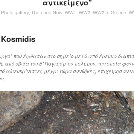
αντικείμενο”
s, Photo gallery, Then and Now, WW1, WW2, WW2 in Greece, 
e Kosmidis
υργοί που έφθασαν στο σημείο μετά από έρευνα διαπίσ
ε από οβίδα του Β’ Παγκοσμίου πολέμου, την οποία φαίνε
πό αδιευκρίνιστες μέχρι τώρα συνθήκες, επιχείρησαν ν
ν.