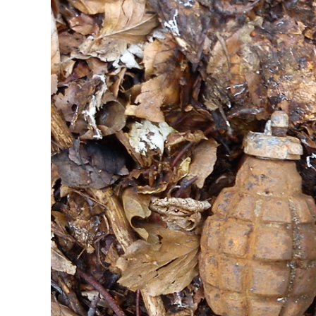
AIRCRAFT,
SUBMARINES
AND
VEHICLES,
BATTLEFIELD
ARCHAEOLOGY,
INTERVIEWS
AND
FIRST-
HAND
ACCOUNTS
–
ENJOY!