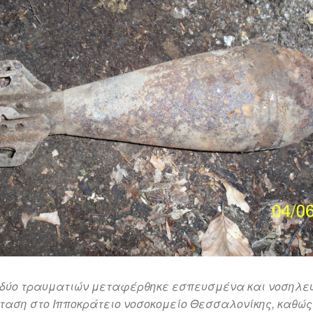
ν δύο τραυματιών μεταφέρθηκε εσπευσμένα και νοσηλε
ταση στο Ιπποκράτειο νοσοκομείο Θεσσαλονίκης, καθώς