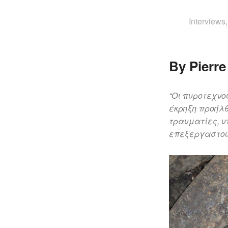
Interview
By Pierr
“Οι πυροτεχνο
έκρηξη προήλθ
τραυματίες, υ
επεξεργαστού