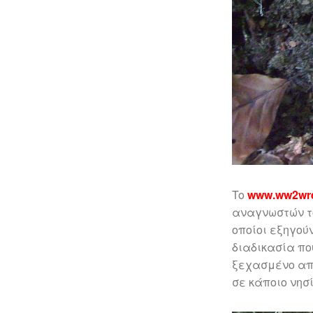
To
www.ww2wr
αναγνωστών το
οποίοι εξηγού
διαδικασία πο
ξεχασμένο απο
σε κάποιο νησ