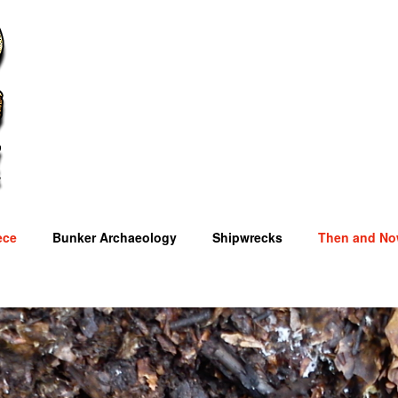
ece
Bunker Archaeology
Shipwrecks
Then and N
OM