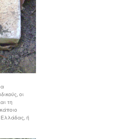
ια
δικούς, οι
αι τη
 κάποιο
 Ελλάδας, ή