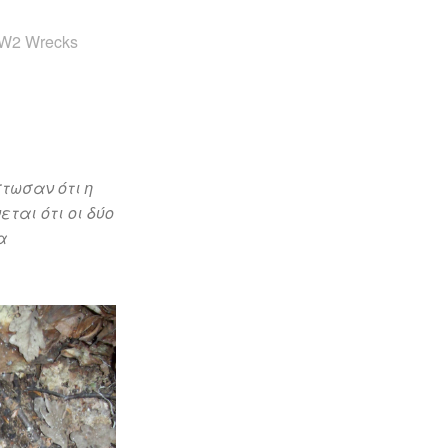
WW2 Wrecks
τωσαν ότι η
ται ότι οι δύο
α