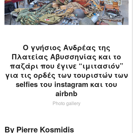
AIRCRAFT,
SUBMARINES
AND
VEHICLES,
BATTLEFIELD
ARCHAEOLOGY,
INTERVIEWS
Ο γνήσιος Ανδρέας της
AND
Πλατείας Αβυσσηνίας και το
FIRST-
παζάρι που έγινε “ιμιτασιόν”
HAND
ACCOUNTS
για τις ορδές των τουριστών των
–
selfies του instagram και του
ENJOY!
airbnb
Photo gallery
By Pierre Kosmidis