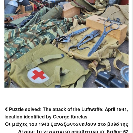
Puzzle solved! The attack of the Luftwaffe: April 1941,
location identified by George Karelas
Post
Οι μάχες του 1943 ξαναζωντανεύουν στο βυθό της
navigation
Λέρου: Το γερμανικό αποβατικό σε βάθος 62