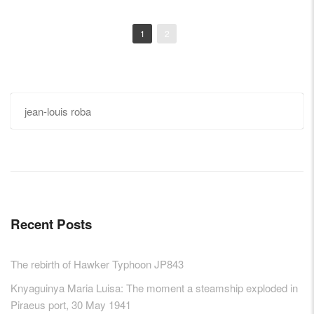
1
2
Posts
navigation
Search
for:
Recent Posts
The rebirth of Hawker Typhoon JP843
Knyaguinya Maria Luisa: The moment a steamship exploded in
Piraeus port, 30 May 1941