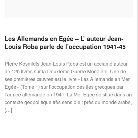
AIRCRAFT,
SUBMARINES
AND
VEHICLES,
BATTLEFIELD
Les Allemands en Egée – L’ auteur Jean-
ARCHAEOLOGY,
Louis Roba parle de l’occupation 1941-45
INTERVIEWS
AND
FIRST-
Pierre Kosmidis Jean-Louis Roba est un acclamé auteur
HAND
de 120 livres sur la Deuxième Guerre Mondiale. Une de
ACCOUNTS
ses premières œuvres est le livre «Les Allemands en Mer
–
Egée» (Tome 1) sur l’occupation des îles grecques par
ENJOY!
l’armée allemande en 1941. La Mer Egée se situe dans un
contexte géopolitique très sensible : près du monde arabe,
[…]