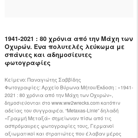
AIRCRAFT,
SUBMARINES
AND
VEHICLES,
BATTLEFIELD
1941-2021 : 80 χρόνια από την Μάχη των
ARCHAEOLOGY,
Οχυρών. Ένα πολυτελές λεύκωμα με
INTERVIEWS
AND
σπάνιες και αδημοσίευτες
FIRST-
φωτογραφίες
HAND
ACCOUNTS
Κείμενο: Παναγιώτης Σαββίδης
–
Φωτογραφίες: Αρχείο Βύρωνα Μήτου/Έκδοση : «1941-
ENJOY!
2021 : 80 χρόνια από την Μάχη των Οχυρών»,
δημοσιεύονται στο www.ww2wrecks.com κατόπιν
αδείας του συγγραφέα. “Metaxas-Linie” δηλαδή
«Γραμμή Μεταξά» σημείωναν πίσω από τις
ασπρόμαυρες φωτογραφίες τους, Γερμανοί
αξιωματικοί και στρατιώτες που έλαβαν μέρος