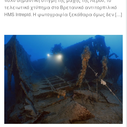
πολύ σημαντική στιγμή της μάχης της Λέρου, το
τελειωτικό χτύπημα στο Βρετανικό αντιτορπιλικό
HMS Intrepid. H φωτογραφία ξεκάθαρα όμως δεν […]