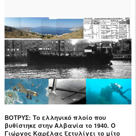
AIRCRAFT,
SUBMARINES
AND
VEHICLES,
BATTLEFIELD
ARCHAEOLOGY,
INTERVIEWS
AND
FIRST-
HAND
ACCOUNTS
–
ENJOY!
ΒΟΤΡΥΣ: Το ελληνικό πλοίο που
βυθίστηκε στην Αλβανία το 1940. Ο
Γιώργος Καρέλας ξετυλίγει το μίτο