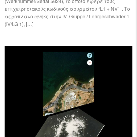
(Werknummer/Serial 5624), το οποίο έφερε τους
επιχειρησιακούς κωδικούς ασυρμάτου “L1 + NV” . Το
αεροπλάνο ανήκε στην IV. Gruppe / Lehrgeschwader 1
(IV/LG 1), […]