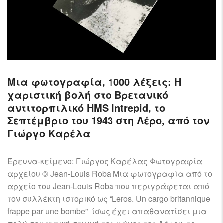
Μια φωτογραφία, 1000 λέξεις: Η
χαριστική βολή στο Βρετανικό
αντιτορπιλικό HMS Intrepid, το
Σεπτέμβριο του 1943 στη Λέρο, από τον
Γιώργο Καρέλα
Έρευνα-κείμενο: Γιώργος Καρέλας Φωτογραφία
αρχείου © Jean-Louis Roba Μια φωτογραφία από το
αρχείο του Jean-Louis Roba που περιγράφεται από
τον συλλέκτη ιστορικό ως “Leros. Un cargo britannique
frappe par une bombe” ίσως έχει απαθανατίσει μια