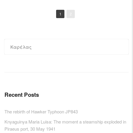
1
2
Posts
navigation
Search
for:
Recent Posts
The rebirth of Hawker Typhoon JP843
Knyaguinya Maria Luisa: The moment a steamship exploded in
Piraeus port, 30 May 1941